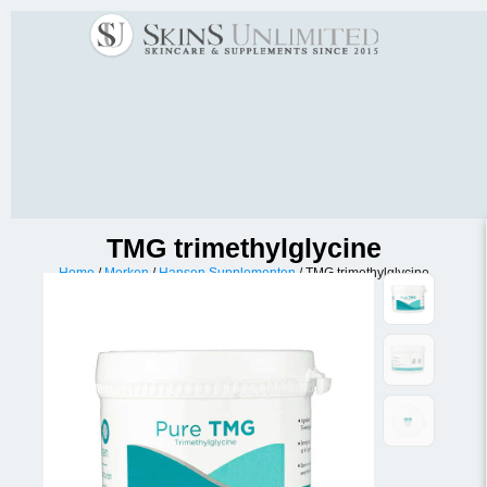
TMG trimethylglycine
Home
/
Merken
/
Hansen Supplementen
/ TMG trimethylglycine