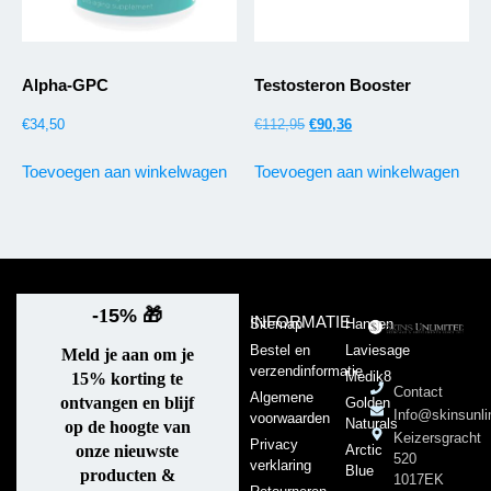
Alpha-GPC
Testosteron Booster
€
34,50
€
112,95
€
90,36
Toevoegen aan winkelwagen
Toevoegen aan winkelwagen
-
1
5%
🎁
INFORMATIE
Sitemap
Hansen
Bestel en
Laviesage
Meld je aan om je
verzendinformatie
Medik8
15% korting te
Contact
Algemene
ontvangen en blijf
Golden
Info@skinsunli
voorwaarden
Naturals
op de hoogte van
Keizersgracht
Privacy
Arctic
onze nieuwste
520
verklaring
Blue
producten &
1017EK