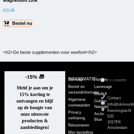
Magnesium Zink
€
15,95
Bestel nu
<h2>De beste supplementen voor weefsel</h2>
-
1
5%
🎁
INFORMATIE
Sitemap
Hansen
Bestel en
Laviesage
Meld je aan om je
verzendinformatie
Medik8
15% korting te
Contact
Algemene
ontvangen en blijf
Golden
Info@skinsunli
voorwaarden
Naturals
op de hoogte van
Keizersgracht
Privacy
Arctic
onze nieuwste
520
verklaring
Blue
producten &
1017EK
Retourneren
aanbiedingen!
Amsterdam
Mijn bestelling