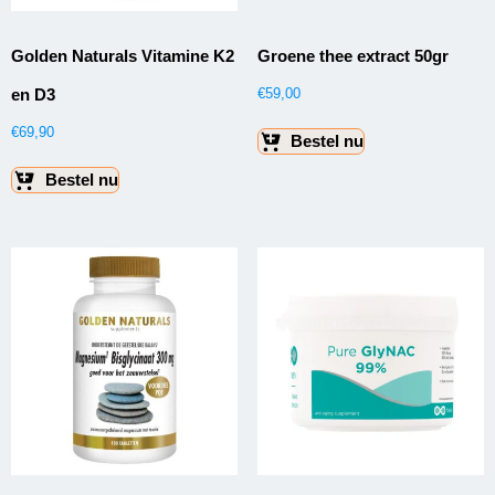
Golden Naturals Vitamine K2
Groene thee extract 50gr
en D3
€
59,00
€
69,90
Bestel nu
Bestel nu