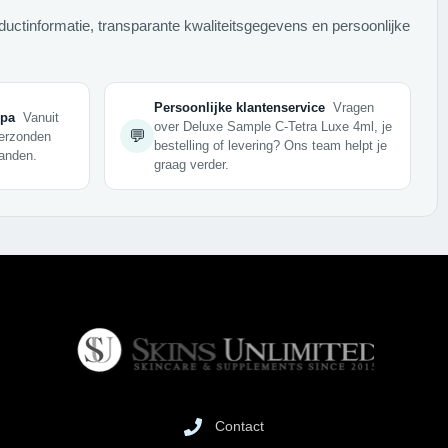
ductinformatie, transparante kwaliteitsgegevens en persoonlijke
Persoonlijke klantenservice
Vragen
opa
Vanuit
over Deluxe Sample C-Tetra Luxe 4ml, je
💬
verzonden
bestelling of levering? Ons team helpt je
anden.
graag verder.
Contact