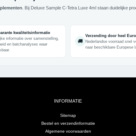
pplementen
. Bij Deluxe Sample C-Tetra Luxe 4ml staan duidelijke pro
arante kwaliteitsinformatie
Verzending door heel Eur
jke informatie over samenstelling,
🚚
Nederlandse voorraad snel 
heid en batchanalyses waar
naar beschikbare Europese l
kbaar.
INFORMATIE
Sitemap
Bestel en verzendinformatie
Algemene voorwaarden