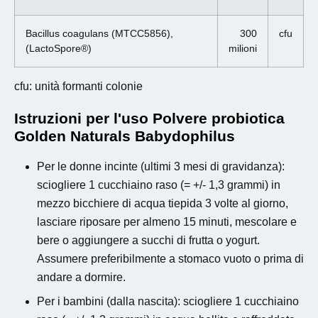
Bacillus coagulans (MTCC5856),
300
cfu
(LactoSpore®)
milioni
cfu: unità formanti colonie
Istruzioni per l'uso Polvere probiotica
Golden Naturals Babydophilus
Per le donne incinte (ultimi 3 mesi di gravidanza):
sciogliere 1 cucchiaino raso (= +/- 1,3 grammi) in
mezzo bicchiere di acqua tiepida 3 volte al giorno,
lasciare riposare per almeno 15 minuti, mescolare e
bere o aggiungere a succhi di frutta o yogurt.
Assumere preferibilmente a stomaco vuoto o prima di
andare a dormire.
Per i bambini (dalla nascita): sciogliere 1 cucchiaino