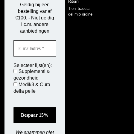
Ritorni
Geldig bij een
Tieni traccia
bestelling vanaf
del mio ordine
€100, - Niet geldig
i.c.m. andere
aanbiedingen
Selecteer lijst(en):
Supplementi &
gezondheid
Medik8 & Cura
della pelle
We spammen niet