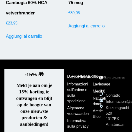
Cambogia 60% HCA
75 mcg
vetverbrander
€
39,95
€
23,95
Aggiungi al carrello
Aggiungi al carrello
-
1
5%
🎁
INFORMAZIONI
Mappa del sito
Hansen
Informazioni
Laviesage
Meld je aan om je
sull'ordine e
Medik8
15% korting te
sulla
Contatto
ontvangen en blijf
Naturali
spedizione
Informazioni@s
dorati
op de hoogte van
Keizersgracht
Algemene
Arctic
onze nieuwste
520
voorwaarden
Blue
producten &
1017EK
Informativa
aanbiedingen!
Amsterdam
sulla privacy