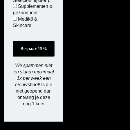
Selecteer lijst(en):
Supplementen &
gezondheid
Medik8 &
Skincare
We spammen niet
en sturen maximaal
1x per week een
nieuwsbrief!
Is die
niet geopend dan
ontvang je deze
nog 1 keer