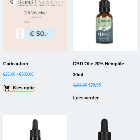
Cadeaubon
CBD Olie 20% Hemplife –
30ml
€
25,00
-
€
500,00
€
159,95
€
79,95
Kies optie
Lees verder