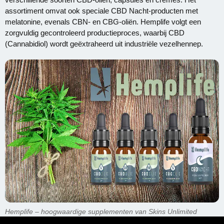
assortiment omvat ook speciale CBD Nacht-producten met
melatonine, evenals CBN- en CBG-oliën. Hemplife volgt een
zorgvuldig gecontroleerd productieproces, waarbij CBD
(Cannabidiol) wordt geëxtraheerd uit industriële vezelhennep.
Hemplife – hoogwaardige supplementen van Skins Unlimited