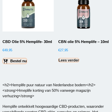
CBD Olie 5% Hemplife- 30ml
CBN olie 5% Hemplife – 10ml
€
49,95
€
27,95
Lees verder
Bestel nu
<h2>Hemplife puur natuur van Nederlandse bodem</h2>
<strong>Hmeplife korting van 50% vanwege magazijn
verhuzing</strong>
Hemplife ontwikkelt hoogwaardige CBD-producten, waaronder
verschillende soorten CBD-oliën, capsules en crèmes. Het