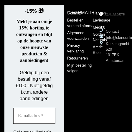
-
1
5%
🎁
INFORMATIE
Sitemap
Hansen
Bestel en
Laviesage
Meld je aan om je
verzendinformatie
Medik8
15% korting te
Contact
Algemene
ontvangen en blijf
Golden
Info@skinsunli
voorwaarden
Naturals
op de hoogte van
Keizersgracht
Privacy
Arctic
onze nieuwste
520
verklaring
Blue
producten &
1017EK
Retourneren
aanbiedingen!
Amsterdam
Mijn bestelling
volgen
Geldig bij een
bestelling vanaf
€100,- Niet geldig
i.c.m. andere
aanbiedingen