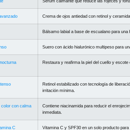
te
Sérum calmante que reduce las rojeces y forta
 avanzado
Crema de ojos antiedad con retinol y ceramida
Bálsamo labial a base de escualano para una hi
enso
Suero con ácido hialurónico multipeso para una
nocturna
Restaura y reafirma la piel del cuello y escote
ntenso
Retinol estabilizado con tecnología de liberaci
irritación mínima.
 color con calma
Contiene niacinamida para reducir el enrojecim
inmediata.
itamina C
Vitamina C y SPF30 en un solo producto para a