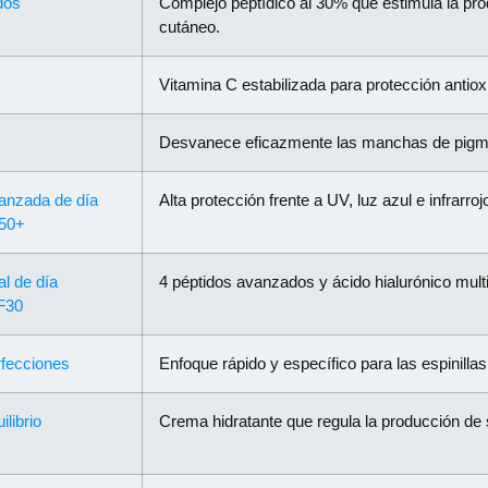
dos
Complejo peptídico al 30% que estimula la pro
cutáneo.
Vitamina C estabilizada para protección antioxid
Desvanece eficazmente las manchas de pigmen
anzada de día
Alta protección frente a UV, luz azul e infrar
F50+
al de día
4 péptidos avanzados y ácido hialurónico multi
F30
fecciones
Enfoque rápido y específico para las espinillas
ilibrio
Crema hidratante que regula la producción de s