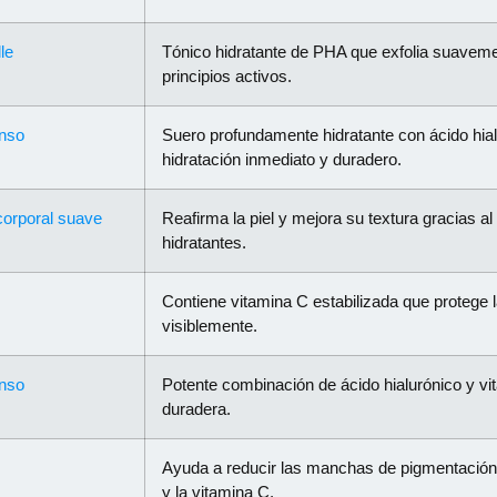
le
Tónico hidratante de PHA que exfolia suavement
principios activos.
enso
Suero profundamente hidratante con ácido hia
hidratación inmediato y duradero.
 corporal suave
Reafirma la piel y mejora su textura gracias al 
hidratantes.
Contiene vitamina C estabilizada que protege la
visiblemente.
enso
Potente combinación de ácido hialurónico y vi
duradera.
Ayuda a reducir las manchas de pigmentación e i
y la vitamina C.