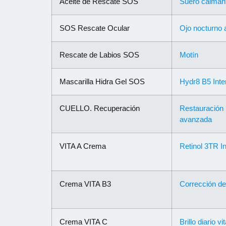
Aceite de Rescate SOS
Suero calman
SOS Rescate Ocular
Ojo nocturno
Rescate de Labios SOS
Motín
Mascarilla Hidra Gel SOS
Hydr8 B5 Int
CUELLO. Recuperación
Restauración 
avanzada
VITA A Crema
Retinol 3TR I
Crema VITA B3
Corrección de
Crema VITA C
Brillo diario v