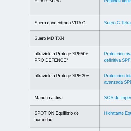
EDAD. Suero
Péptidos líqui
Suero concentrado VITA C
Suero C-Tetra
Suero MD TXN
ultravioleta Protege SPF50+
Protección av
PRO DEFENCE³
definitiva SP
ultravioleta Protege SPF 30+
Protección tot
avanzada SP
Mancha activa
SOS de imper
SPOT ON Equilibrio de
Hidratante Equ
humedad