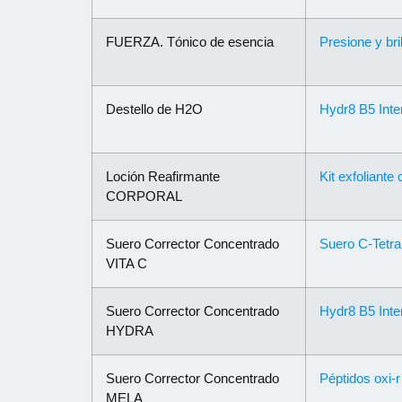
FUERZA. Tónico de esencia
Presione y bril
Destello de H2O
Hydr8 B5 Int
Loción Reafirmante
Kit exfoliante
CORPORAL
Suero Corrector Concentrado
Suero C-Tetra
VITA C
Suero Corrector Concentrado
Hydr8 B5 Int
HYDRA
Suero Corrector Concentrado
Péptidos oxi-r
MELA