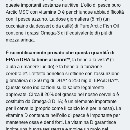
queste importanti sostanze nutritive. L'olio di pesce puro
Arctic MSC con vitamina D è per chiunque abbia difficoltà
con il pesce azzurro. La dose giornaliera (5 ml) (un
cucchiaino da dessert o da caffè) di Pure Arctic Fish Oil
contiene i grassi Omega-3 di (l'equivalente di) più di
mezza aringa.
È
scientificamente provato che questa quantità di
EPA e DHA fa bene al cuore
**, fa bene alla vista* (ti
aiuta a rimanere lucido) e fa bene alla funzione
cerebrale*. L'effetto benefico si ottiene con l'assunzione
giornaliera di 250 mg di DHA* o 250 mg di EPA/DHA**.
Queste sono indicazioni sulla salute legalmente
approvate. Circa il 20% del grasso nel nostro cervello è
costituito da Omega-3 DHA; è un elemento importante
per il cervello (proprio come il calcio lo è per le ossa). La
vitamina D contenuta nell’olio di pesce è importante per
mantenere ossa e denti forti. La vitamina D garantisce
inoltre una buona resistenza e svolge un ruolo nel