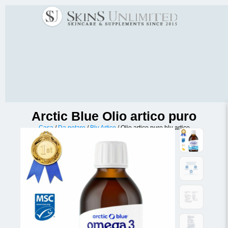
Arctic Blue Olio artico puro
Casa
/
Da notare
/
Blu Artico
/ Olio artico puro blu artico