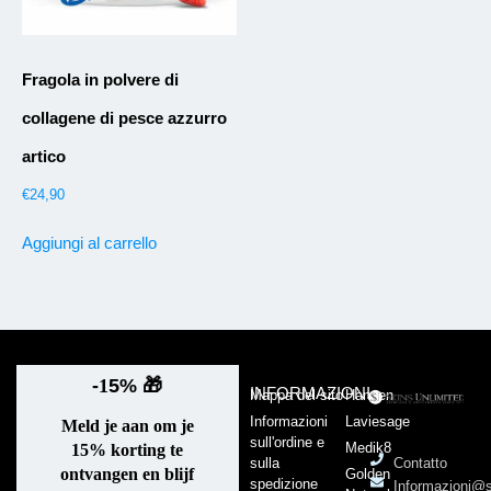
Fragola in polvere di
collagene di pesce azzurro
artico
€
24,90
Aggiungi al carrello
-
1
5%
🎁
INFORMAZIONI
Mappa del sito
Hansen
Informazioni
Laviesage
Meld je aan om je
sull'ordine e
Medik8
15% korting te
sulla
Contatto
ontvangen en blijf
Golden
spedizione
Informazioni@s