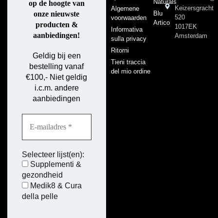
Naturals
op de hoogte van
Keizersgracht
Algemene
Blu
onze nieuwste
520
voorwaarden
Artico
producten &
1017EK
Informativa
aanbiedingen!
Amsterdam
sulla privacy
Ritorni
Geldig bij een
Tieni traccia
bestelling vanaf
del mio ordine
€100,- Niet geldig
i.c.m. andere
aanbiedingen
Selecteer lijst(en):
Supplementi &
gezondheid
Medik8 & Cura
della pelle